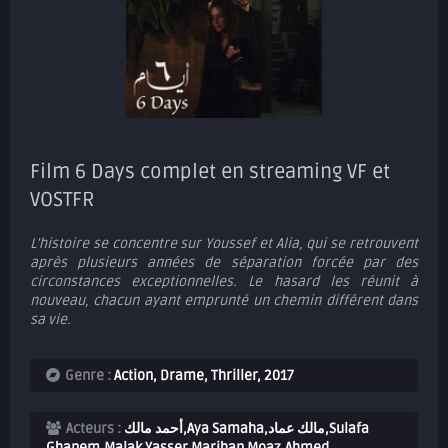
Film 6 Days complet en streaming VF et
VOSTFR
L'histoire se concentre sur Youssef et Alia, qui se retrouvent
après plusieurs années de séparation forcée par des
circonstances exceptionnelles. Le hasard les réunit à
nouveau, chacun ayant emprunté un chemin différent dans
sa vie.
Genre :
Action
,
Drame
,
Thriller
,
2017
Acteurs :
أحمد مالك,Aya Samaha,مالك عماد,Sulafa
Ghanem,Malak Yasser,Marihan Moaz,Ahmed