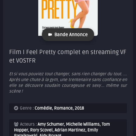
Bande Annonce
Film I Feel Pretty complet en streaming VF
et VOSTFR
Et si vous pouviez tout changer, sans rien changer du tout. ...
Après une chute à la gym, une trentenaire sans confiance en
elle se découvre soudain courageuse et sexy... même sur
scène !
Genre :
Comédie
,
Romance
,
2018
Acteurs :
Amy Schumer, Michelle Williams, Tom
Hopper, Rory Scovel, Adrian Martinez, Emily
Ratajkowski, Aidy Bryant