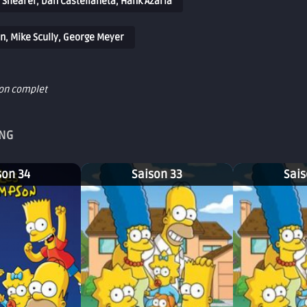
 Shearer, Dan Castellaneta, Hank Azaria
an, Mike Scully, George Meyer
son complet
ING
son 34
Saison 33
Sais