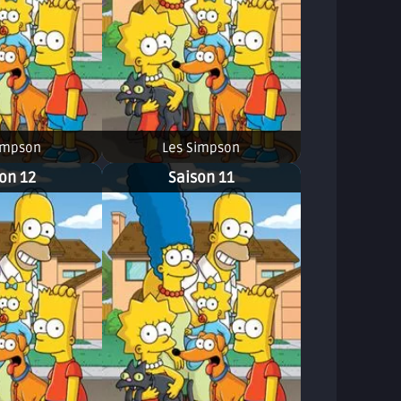
impson
Les Simpson
on 12
Saison 11