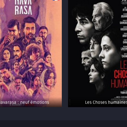
avarasa : neuf émotions
Les Choses humaine