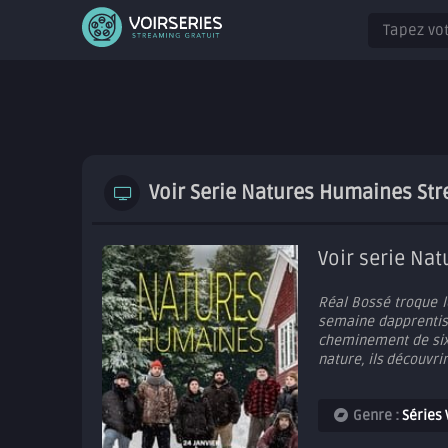
Voir Serie Natures Humaines Str
Voir serie Na
Réal Bossé troque l
semaine dapprentiss
cheminement de six 
nature, ils découvri
Genre :
Séries 