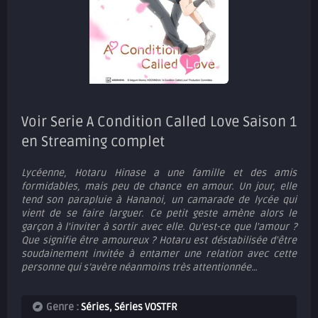
Voir Serie A Condition Called Love Saison 1
en Streaming complet
Lycéenne, Hotaru Hinase a une famille et des amis
formidables, mais peu de chance en amour. Un jour, elle
tend son parapluie à Hananoi, un camarade de lycée qui
vient de se faire larguer. Ce petit geste amène alors le
garçon à l'inviter à sortir avec elle. Qu'est-ce que l'amour ?
Que signifie être amoureux ? Hotaru est déstabilisée d'être
soudainement invitée à entamer une relation avec cette
personne qui s’avère néanmoins très attentionnée…
Genre :
Séries
,
Séries VOSTFR