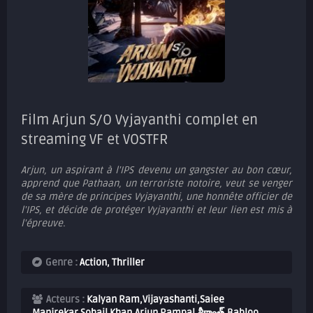
Film Arjun S/O Vyjayanthi complet en
streaming VF et VOSTFR
Arjun, un aspirant à l'IPS devenu un gangster au bon cœur,
apprend que Pathaan, un terroriste notoire, veut se venger
de sa mère de principes Vyjayanthi, une honnête officier de
l'IPS, et décide de protéger Vyjayanthi et leur lien est mis à
l'épreuve.
Genre :
Action
,
Thriller
Acteurs :
Kalyan Ram,Vijayashanti,Saiee
Manjrekar,Sohail Khan,Arjun Rampal,శ్రీకాంత్,Babloo