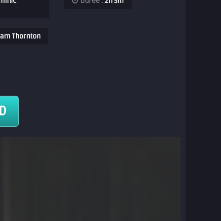
minic
Durée :
2h 5m
Liam Thornton
HD