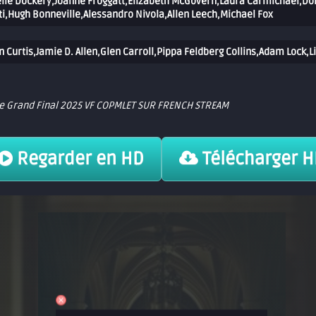
lle Dockery,Joanne Froggatt,Elizabeth McGovern,Laura Carmichael,Do
i,Hugh Bonneville,Alessandro Nivola,Allen Leech,Michael Fox
 Curtis,Jamie D. Allen,Glen Carroll,Pippa Feldberg Collins,Adam Lock,
 Le Grand Final 2025 VF COPMLET SUR FRENCH STREAM
Regarder en HD
Télécharger 