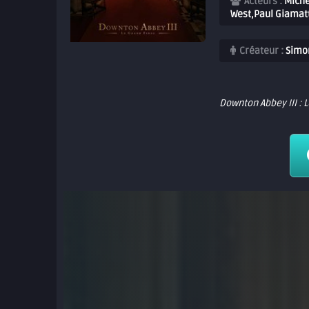
Acteurs :
Miche
West,Paul Giamatt
Créateur :
Simon
Downton Abbey III :