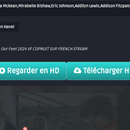
na Mckean,Mirabelle Bishaw,Eric Johnson,Addilyn Lewis,Addison Fitzpat
n Havel
 Our Feet 2024 VF COPMLET SUR FRENCH STREAM
Regarder en HD
Télécharger 