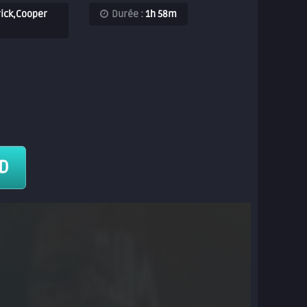
rick,Cooper
Durée :
1h 58m
HD