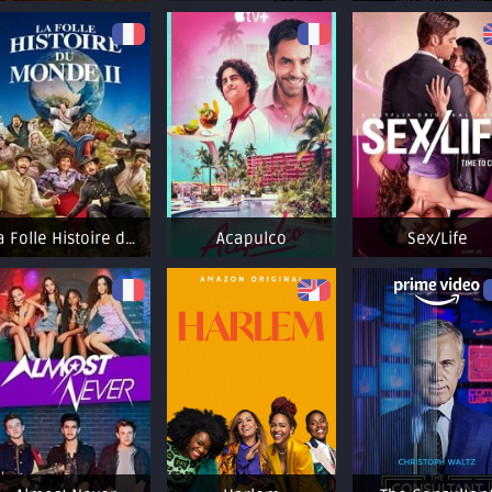
La Folle Histoire du monde 2
Acapulco
Sex/Life