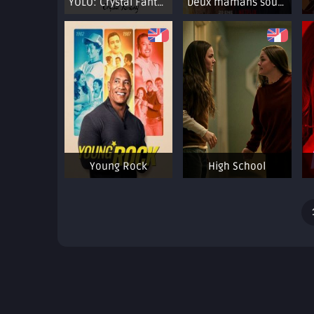
YOLO: Crystal Fantasy
Deux mamans sous le même toit
Young Rock
High School