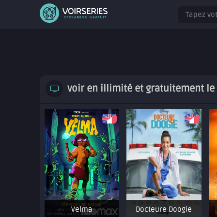
voir en illimité et gratuitement l
Velma
Docteure Doogie