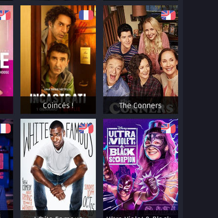
Coincés !
The Conners