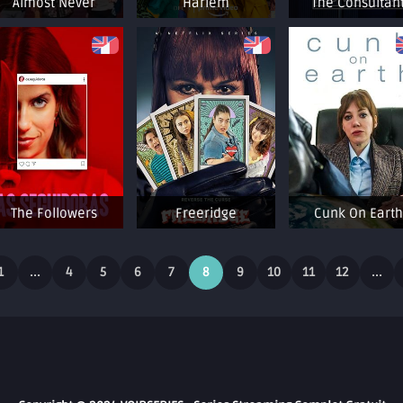
Almost Never
Harlem
The Consultan
The Followers
Freeridge
Cunk On Earth
1
...
4
5
6
7
8
9
10
11
12
...