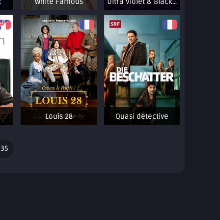
t
White Famous
Ultra Violet & Black Scorpion
Louis 28
Quasi detective
35